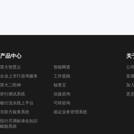
产品中心
关
荣大智慧云
智能网查
公
企业上市IT咨询服务
工作底稿
发
荣大二郎神
核查宝
加
穿行测试系统
信披咨询
意
银行流水线上平台
可研咨询
关联方核查系统
函证业务管理系统
投行尽调标准化知识
赋能系统